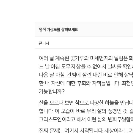
영적 기상도를 살펴보세요
관리자
여러 날 계속된 꽃가루와 미세먼지의 날림은 
느 날 아침 도무지 참을 수 없어서 날씨를 확
다음 날 아침
,
간밤에 잠깐 내린 비로 인해 살
한 내 자신에 대한 후회와 자책들입니다
.
최첨
가능합니까
?
산을 오르다 보면 참으로 다양한 하늘을 만납
합니다
.
이 모습이 바로 우리 삶의 풍경인 것 
그리스도인이라고 해서 이런 삶의 변화무쌍함
진짜 문제는 여기서 시작됩니다
.
세상이라는 기