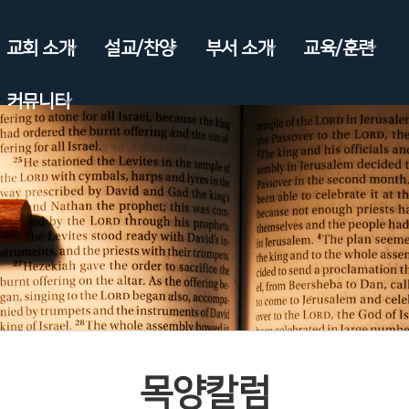
교회 소개
설교/찬양
부서 소개
교육/훈련
커뮤니티
목양칼럼