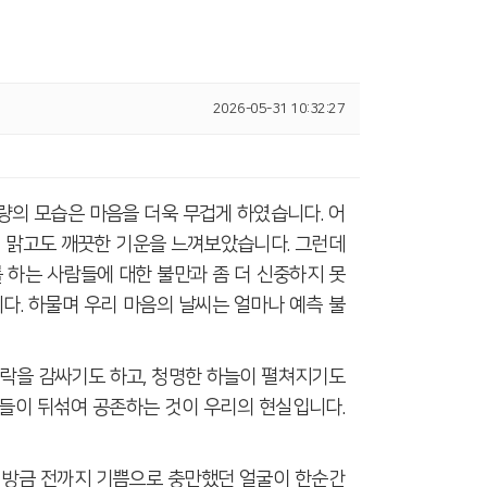
2026-05-31 10:32:27
량의 모습은 마음을 더욱 무겁게 하였습니다
.
어
에 맑고도 깨끗한 기운을 느껴보았습니다
.
그런데
 하는 사람들에 대한 불만과 좀 더 신중하지 못
니다
.
하물며 우리 마음의 날씨는 얼마나 예측 불
자락을 감싸기도 하고
,
청명한 하늘이 펼쳐지기도
간들이 뒤섞여 공존하는 것이 우리의 현실입니다
.
.
방금 전까지 기쁨으로 충만했던 얼굴이 한순간