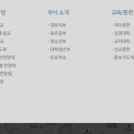
찬양
부서 소개
교육/훈련
설교
- 영유치부
- 리더훈련
오후설교
- 유초등부
- 성경대학
설교
- 청소년부
- 교리대학
기도회
- 대학청년부
- 선교훈련
루야찬양대
- 토요학교
- 중보기도
엘 찬양대
 찬양팀
찬양