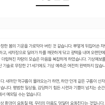
화창한 봄의 기운을 가로막아 버린 것 같습니다
.
뿌옇게 뒤집어쓴 차
인하고
,
세차장으로 달려가 차를 깨끗하게 닦고 광택을 내며 오랜만
짝 더럽혀진 차량의 모습은 마음을 복잡하게 하였습니다
.
기상예보를
단 기술로 무장한
21
세기에도 기상 예측은 여전히 완벽하지 않습
니다
.
새까만 먹구름이 몰려오는가 하면
,
하얀 안개 같은 구름이 산
같습니다
.
평범한 일상들
,
감당하기 힘든 시련과 기쁨이 넘치는 순
에서 예외일 수는 없습니다
.
상 환경이 요동칠 때
,
우리의 마음도 덩달아 요동친다는 것입니다