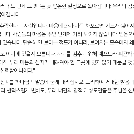
러다 또 언제 그랬냐는 듯 평온한 일상으로 돌아갑니다
.
우리의 감
살아갑니다
.
께 추락한다는 사실입니다
.
마음에 화가 가득 차오르면 기도가 싫어
합니다
.
사람들의 마음은 뿌연 안개에 가려 보이지 않습니다
.
믿음으로
어 있습니다
.
단순히 안 보이는 정도가 아니라
,
보여지는 모습마저 
로 여기에 있을지 모릅니다
.
자기를 감추기 위해 애쓰느라 피곤하
아직 우리 마음의 심지가 내려져야 할 그곳에 있지 않기 때문일 
를 신뢰함이니이다
."
 심지를 하나님의 말씀에 굳게 내리십시오
.
그리하여 거대한 밝음의
무리 변덕스럽게 변해도
,
우리 내면의 영적 기상도만큼은 주님을 신