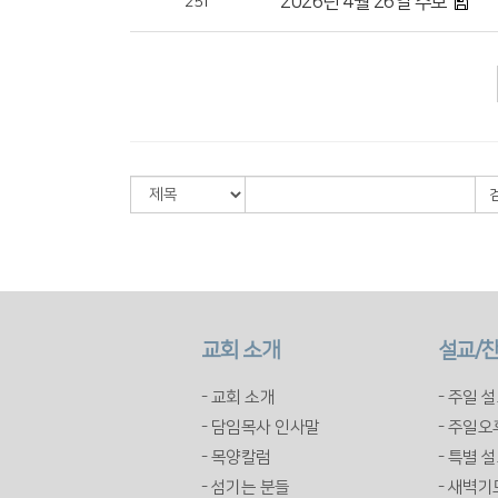
2026년 4월 26일 주보
251
교회 소개
설교/
- 교회 소개
- 주일 
- 담임목사 인사말
- 주일
- 목양칼럼
- 특별 
- 섬기는 분들
- 새벽