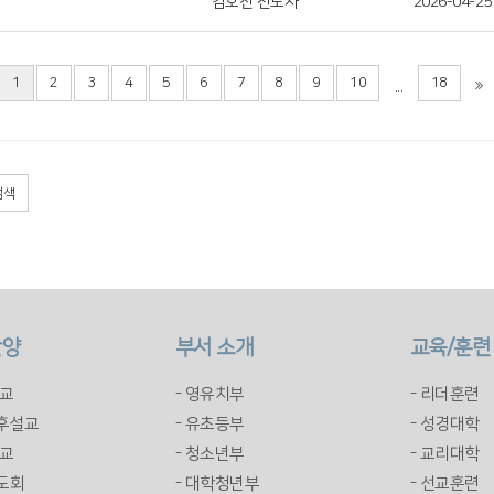
김호진 전도사
2026-04-25
1
2
3
4
5
6
7
8
9
10
18
...
검색
찬양
부서 소개
교육/훈련
설교
- 영유치부
- 리더훈련
오후설교
- 유초등부
- 성경대학
설교
- 청소년부
- 교리대학
기도회
- 대학청년부
- 선교훈련