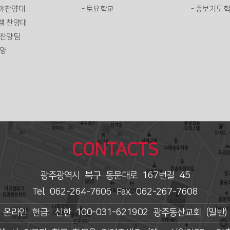
루야찬양대
- 토요학교
- 중보기도
엘 찬양대
 찬양팀
찬양
CONTACTS
광주광역시 북구 동문대로 167번길 45
Tel. 062-264-7606 Fax. 062-267-7608
온라인 헌금: 신한 100-031-621902
광주동산교회 (일반)