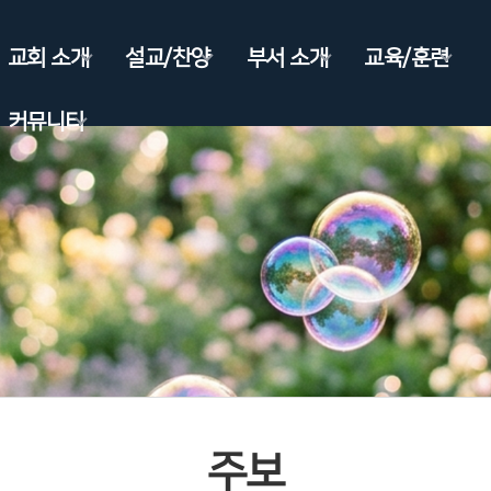
교회 소개
설교/찬양
부서 소개
교육/훈련
커뮤니티
주보